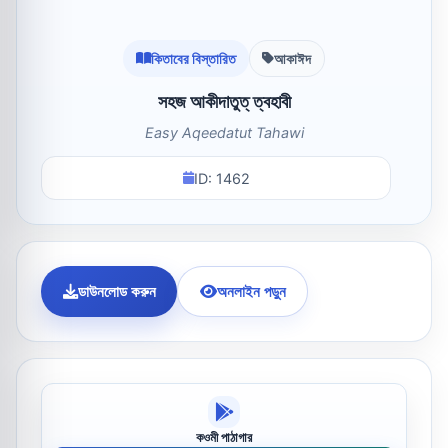
কিতাবের বিস্তারিত
আকাঈদ
সহজ আকীদাতুত্ ‌ত্বহাবী
Easy Aqeedatut Tahawi
ID: 1462
ডাউনলোড করুন
অনলাইন পড়ুন
কওমী পাঠাগার