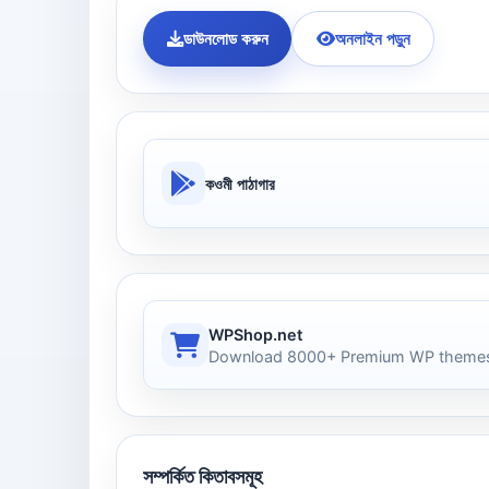
ডাউনলোড করুন
অনলাইন পড়ুন
কওমী পাঠাগার
WPShop.net
Download 8000+ Premium WP themes
সম্পর্কিত কিতাবসমূহ