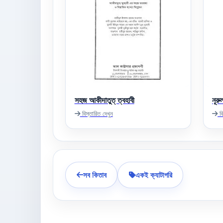
সহজ আকীদাতুত্ ‌ত্বহাবী
নূর
বিস্তারিত দেখুন
বি
সব কিতাব
একই ক্যাটাগরি