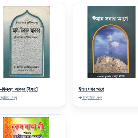
ফিক্‌হুল আক্‌বর [ইফা:]
ঈমান সবার আগে
স্তারিত দেখুন
বিস্তারিত দেখুন