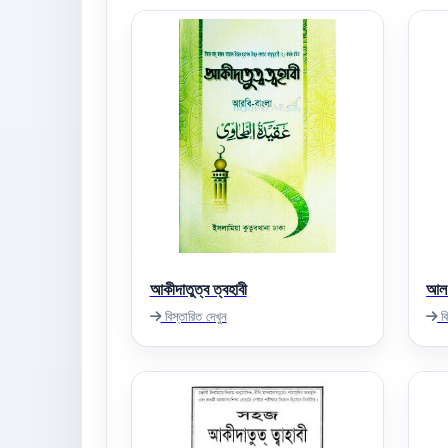
আকীদাতুত্ব ত্বহাবী
আল-
বিস্তারিত দেখুন
বি