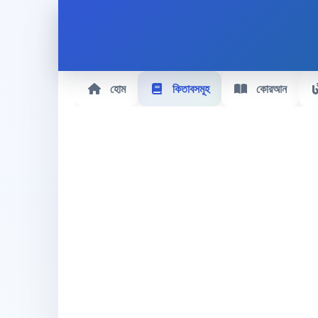
হোম
কিতাবসমূহ
কোরআন