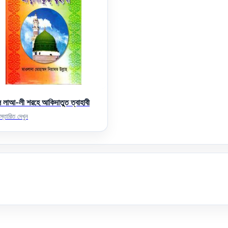
ুল লাআ-লী শরহে আকিদাতুত ত্বাহাবী
স্তারিত দেখুন