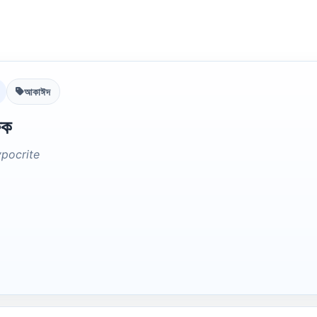
আকাঈদ
িক
ypocrite