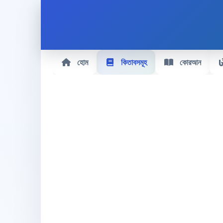
হোম
কিতাবসমূহ
কোরআন