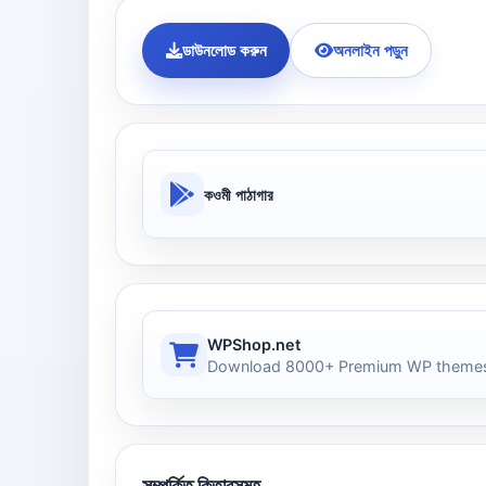
ডাউনলোড করুন
অনলাইন পড়ুন
কওমী পাঠাগার
WPShop.net
Download 8000+ Premium WP themes
সম্পর্কিত কিতাবসমূহ