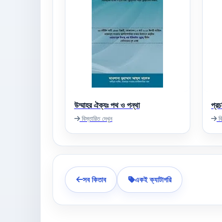
উম্মাহর ঐক্যঃ পথ ও পন্থা
প্র
বিস্তারিত দেখুন
বি
সব কিতাব
একই ক্যাটাগরি