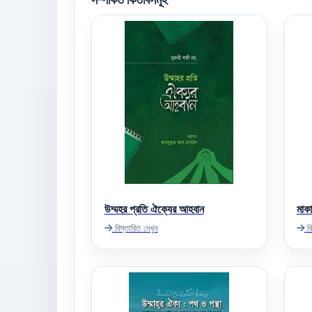
উম্মহর প্রতি ঐক্যের আহবান
মাকা
বিস্তারিত দেখুন
বি