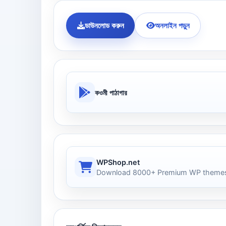
ডাউনলোড করুন
অনলাইন পড়ুন
কওমী পাঠাগার
WPShop.net
Download 8000+ Premium WP themes