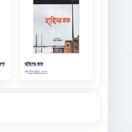
কশা
হাবিলের কাক
বিস্তারিত দেখুন