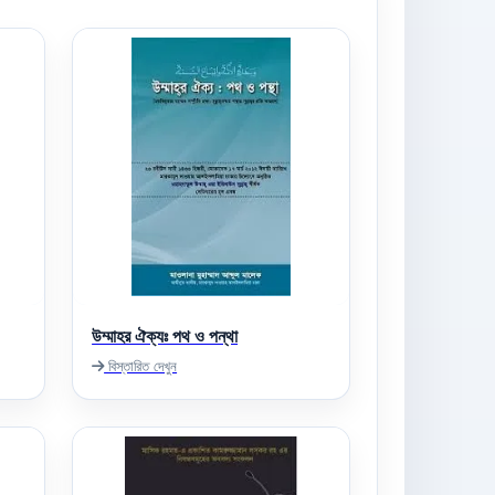
উম্মাহর ঐক্যঃ পথ ও পন্থা
বিস্তারিত দেখুন