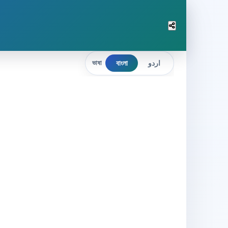
বাংলা
اردو
ভাষা