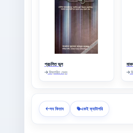
প্রচলিত ভুল
মাকত
বিস্তারিত দেখুন
বি
সব কিতাব
একই ক্যাটাগরি