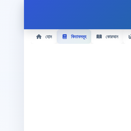
হোম
কিতাবসমূহ
কোরআন