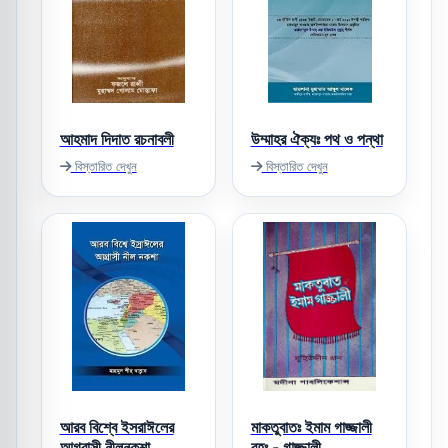
আহমাদ দিদাত রচনাবলী
উম্মাহর ঐক্যঃ পথ ও পন্থা
বিস্তারিত দেখুন
বিস্তারিত দেখুন
আরব বিশ্বে ইসরাঈলের
মাকতুবাতঃ ইমাম গাজ্জালী
আগ্রাসী নীলনকশা
রহঃ - গাজ্জালী