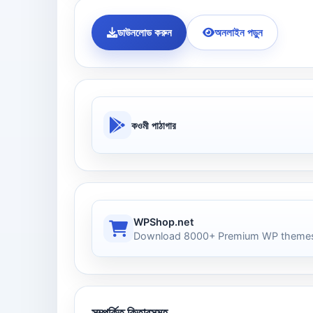
ডাউনলোড করুন
অনলাইন পড়ুন
কওমী পাঠাগার
WPShop.net
Download 8000+ Premium WP themes
সম্পর্কিত কিতাবসমূহ