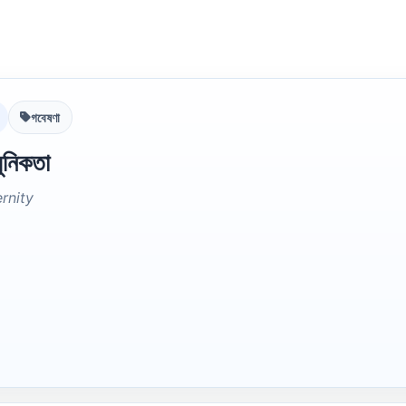
গবেষণা
ুনিকতা
rnity