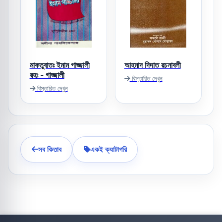
মাকতুবাতঃ ইমাম গাজ্জালী
আহমাদ দিদাত রচনাবলী
রহঃ - গাজ্জালী
বিস্তারিত দেখুন
বিস্তারিত দেখুন
সব কিতাব
একই ক্যাটাগরি