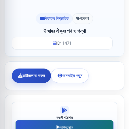
কিতাবের বিস্তারিত
গবেষণা
উম্মাহর ঐক্যঃ পথ ও পন্থা
ID: 1471
ডাউনলোড করুন
অনলাইন পড়ুন
কওমী পাঠাগার
ডাউনলোড