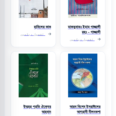
হাবিলের কাক
মাকতুবাতঃ ইমাম গাজ্জালী
রহঃ - গাজ্জালী
تفصیل دیکھیں
تفصیل دیکھیں
উম্মহর প্রতি ঐক্যের
আরব বিশ্বে ইসরাঈলের
আহবান
আগ্রাসী নীলনকশা