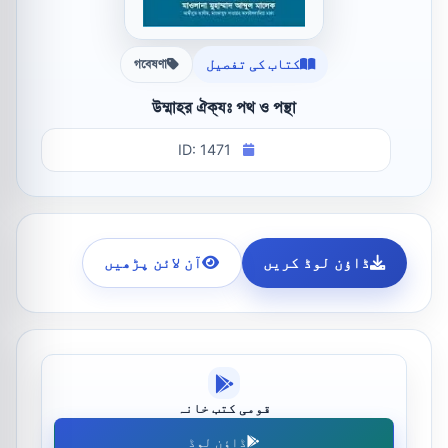
کتاب کی تفصیل
গবেষণা
উম্মাহর ঐক্যঃ পথ ও পন্থা
ID: 1471
ڈاؤن لوڈ کریں
آن لائن پڑھیں
قومی کتب خانہ
ڈاؤن لوڈ