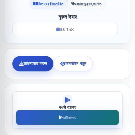
কিতাবের বিস্তারিত
হেদায়াতুন্নাহু জামাত
নূরুল ঈযাহ
ID: 158
ডাউনলোড করুন
অনলাইন পড়ুন
কওমী পাঠাগার
ডাউনলোড