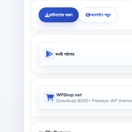
ডাউনলোড করুন
অনলাইন পড়ুন
কওমী পাঠাগার
WPShop.net
Download 8000+ Premium WP themes