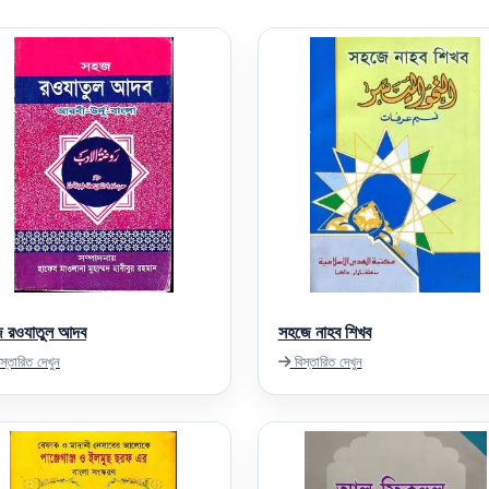
 রওযাতুল আদব
সহজে নাহব শিখব
স্তারিত দেখুন
বিস্তারিত দেখুন