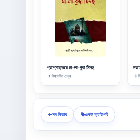
প্রশ্নোত্তরে মা-লা-বুদ্দা মিনহু
দরস
বিস্তারিত দেখুন
বি
সব কিতাব
একই ক্যাটাগরি