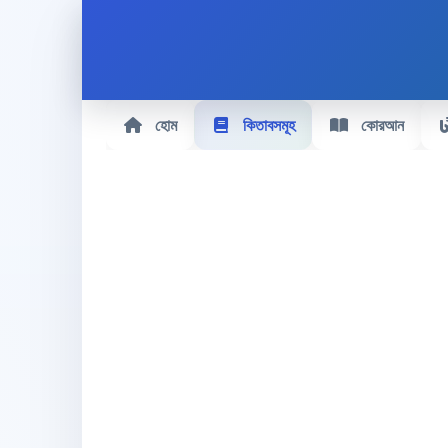
হোম
কিতাবসমূহ
কোরআন