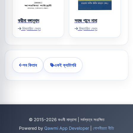
করীমা বঙ্গানুবাদ
সহজ পান্দে নামা
বিস্তারিত দেখুন
বিস্তারিত দেখুন
সব কিতাব
একই ক্যাটাগরি
© 2015-2026 কওমী মাদ্রাসা | সর্বস্বত্ব সংরক্ষিত
Powered by
Qawmi App Developer
|
গোপনীয়তা নীতি