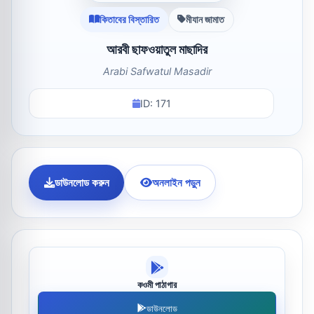
কিতাবের বিস্তারিত
মীযান জামাত
আরবী ছাফওয়াতুল মাছাদির
Arabi Safwatul Masadir
ID: 171
ডাউনলোড করুন
অনলাইন পড়ুন
কওমী পাঠাগার
ডাউনলোড