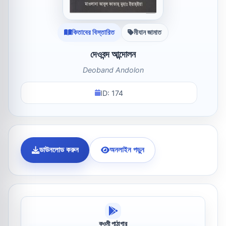
কিতাবের বিস্তারিত
মীযান জামাত
দেওবন্দ আন্দোলন
Deoband Andolon
ID: 174
ডাউনলোড করুন
অনলাইন পড়ুন
কওমী পাঠাগার