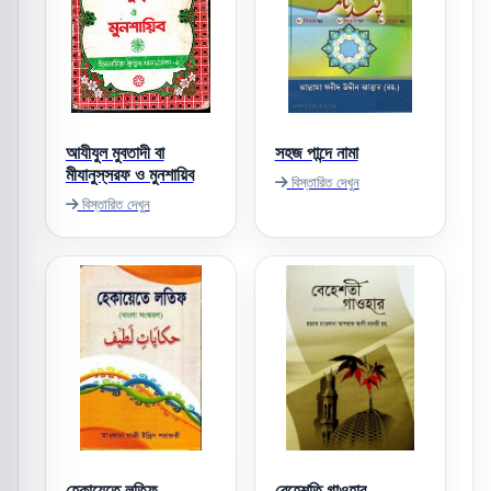
আযীযুল মুবতাদী বা
সহজ পান্দে নামা
মীযানুস্‌সরফ ও মুনশায়িব
বিস্তারিত দেখুন
বিস্তারিত দেখুন
হেকায়েতে লতিফ
বেহেশ্‌তি গাওহার