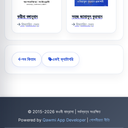
করীমা বঙ্গানুবাদ
সহজ জামালুল কুরআন
বিস্তারিত দেখুন
বিস্তারিত দেখুন
সব কিতাব
একই ক্যাটাগরি
© 2015-2026 কওমী মাদ্রাসা | সর্বস্বত্ব সংরক্ষিত
Powered by
Qawmi App Developer
|
গোপনীয়তা নীতি