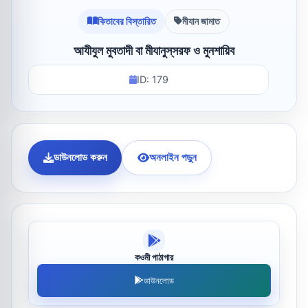
কিতাবের বিস্তারিত
মীযান জামাত
আযীযুল মুবতাদী বা মীযানুস্‌সরফ ও মুনশায়িব
ID: 179
ডাউনলোড করুন
অনলাইন পড়ুন
কওমী পাঠাগার
ডাউনলোড