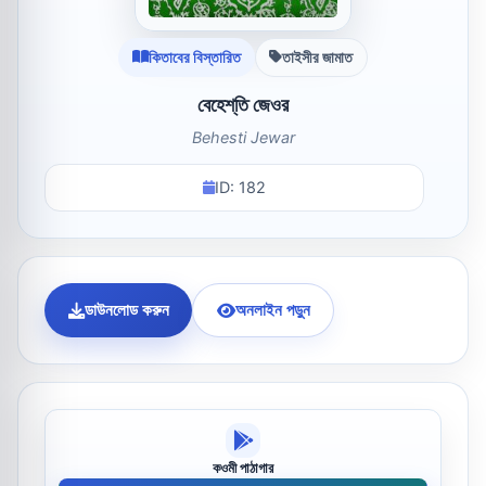
কিতাবের বিস্তারিত
তাইসীর জামাত
বেহেশ্‌তি জেওর
Behesti Jewar
ID: 182
ডাউনলোড করুন
অনলাইন পড়ুন
কওমী পাঠাগার