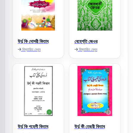
উর্দু কি দোসরী কিতাব
বেহেশ্‌তি জেওর
বিস্তারিত দেখুন
বিস্তারিত দেখুন
উর্দু কি পহেলী কিতাব
উর্দু কী তেছরী কিতাব