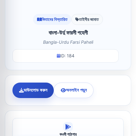
কিতাবের বিস্তারিত
তাইসীর জামাত
বাংলা-উর্দু ফারসী পহেলী
Bangla-Urdu Farsi Paheli
ID: 184
ডাউনলোড করুন
অনলাইন পড়ুন
কওমী পাঠাগার