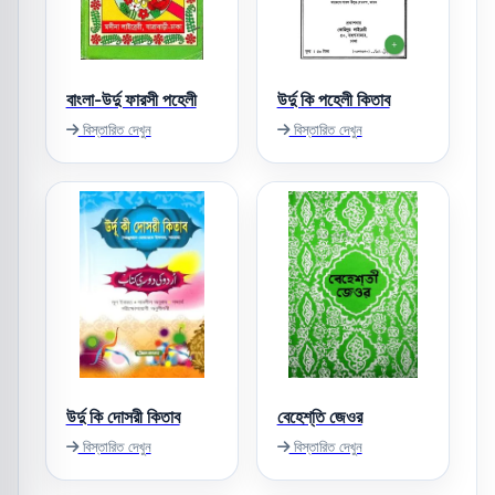
বাংলা-উর্দু ফারসী পহেলী
উর্দু কি পহেলী কিতাব
বিস্তারিত দেখুন
বিস্তারিত দেখুন
উর্দু কি দোসরী কিতাব
বেহেশ্‌তি জেওর
বিস্তারিত দেখুন
বিস্তারিত দেখুন