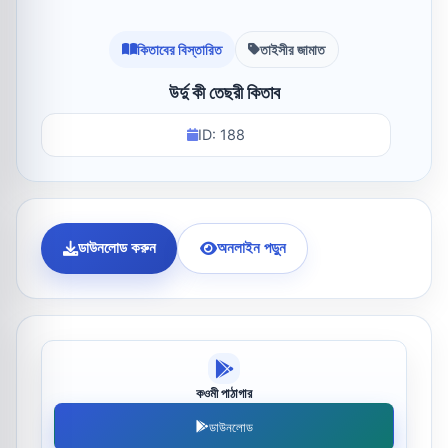
কিতাবের বিস্তারিত
তাইসীর জামাত
উর্দু কী তেছরী কিতাব
ID: 188
ডাউনলোড করুন
অনলাইন পড়ুন
কওমী পাঠাগার
ডাউনলোড