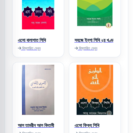
এসো বালাগাত শিখি
সহজে ইন্‌শা শিখি ২য় খণ্ড
বিস্তারিত দেখুন
বিস্তারিত দেখুন
আল তামরীন আল কিতাবী
এসো ফিক্‌হ শিখি