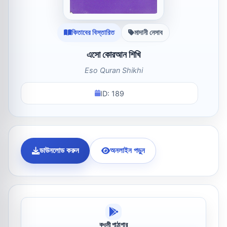
কিতাবের বিস্তারিত
মাদানী নেসাব
এসো কোরআন শিখি
Eso Quran Shikhi
ID: 189
ডাউনলোড করুন
অনলাইন পড়ুন
কওমী পাঠাগার