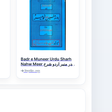
Badr e Muneer Urdu Sharh
Nahw Meer بدر منیر اردو شرح
نحومیر
বিস্তারিত দেখুন