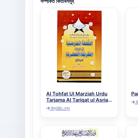
সম্পর্কিত কিতাবসমূহ
Al Tohfat Ul Marziah Urdu
Tarjama Al Tariqat ul Asria
বি
التحفۃ المرضیہ اردو ترجمہ
বিস্তারিত দেখুন
الطریقۃ العصریہ