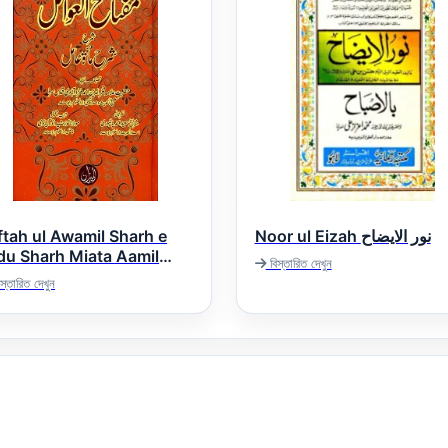
ftah ul Awamil Sharh e
Noor ul Eizah نور الایضاح
Miata Aamil
বিস্তারিত দেখুন
مفتاح العوامل اردو شرح م
স্তারিত দেখুন
عا