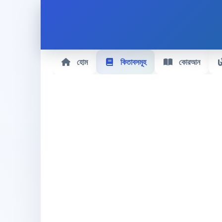
হোম
কিতাবসমূহ
কোরআন