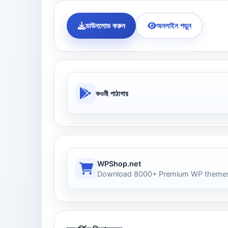
ডাউনলোড করুন
অনলাইন পড়ুন
কওমী পাঠাগার
WPShop.net
Download 8000+ Premium WP themes