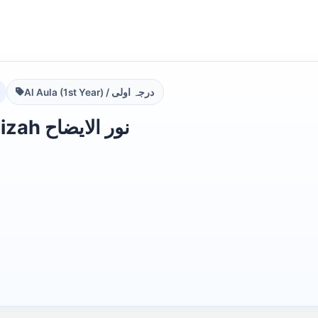
Al Aula (1st Year) / درجہ اولی
Noor ul Eizah نور الایضاح