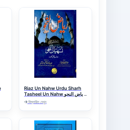
e
Riaz Un Nahw Urdu Sharh
Tasheel Un Nahw ریاض النحو
اردو شرح تسھیل النحو
م
বিস্তারিত দেখুন