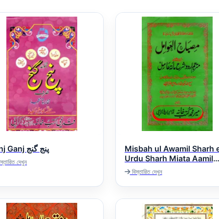
Panj Ganj پنج گنج
Misbah ul Awamil Sharh 
Urdu Sharh Miata Aamil
স্তারিত দেখুন
صباح العوامل اردو شرح مائۃ
বিস্তারিত দেখুন
عامل