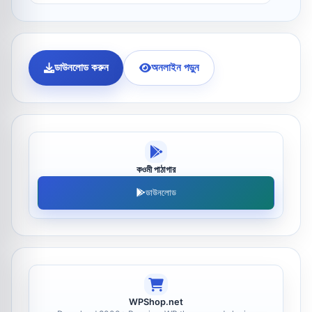
ডাউনলোড করুন
অনলাইন পড়ুন
কওমী পাঠাগার
ডাউনলোড
WPShop.net