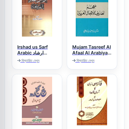
Irshad us Sarf
Mujam Tasreef Al
Arabic ارشاد
Afaal Al Arabiya
معجم تصریف
الصرف
বিস্তারিত দেখুন
বিস্তারিত দেখুন
الافعال العربیہ