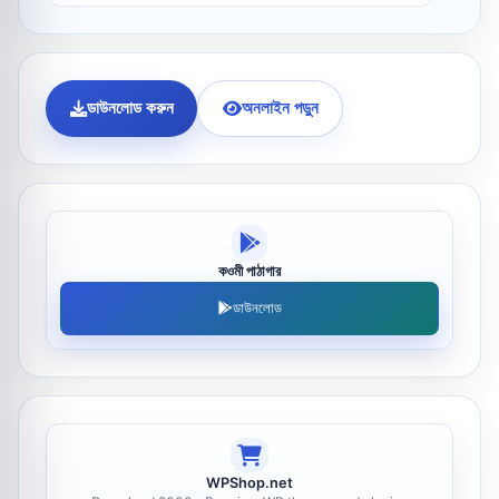
ডাউনলোড করুন
অনলাইন পড়ুন
কওমী পাঠাগার
ডাউনলোড
WPShop.net