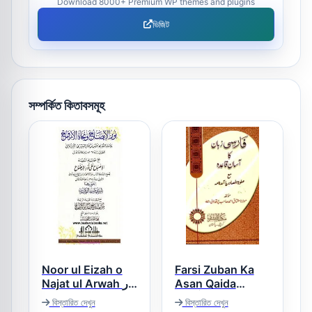
Download 8000+ Premium WP themes and plugins
ভিজিট
সম্পর্কিত কিতাবসমূহ
Noor ul Eizah o
Farsi Zuban Ka
Najat ul Arwah نور
Asan Qaida
فارسی زبان کا آسان
الایضاح و نجاۃ
বিস্তারিত দেখুন
বিস্তারিত দেখুন
قاعدہ
الارواح