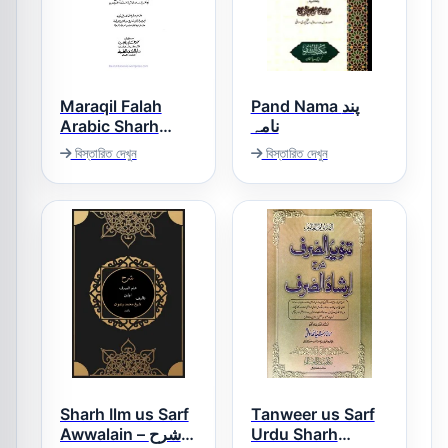
Maraqil Falah
Pand Nama پند
Arabic Sharh
نامہ
Noor ul Eizah
বিস্তারিত দেখুন
বিস্তারিত দেখুন
مراقی الفلاح عربی
شرح نور الایضاح
Sharh Ilm us Sarf
Tanweer us Sarf
Awwalain – شرح
Urdu Sharh