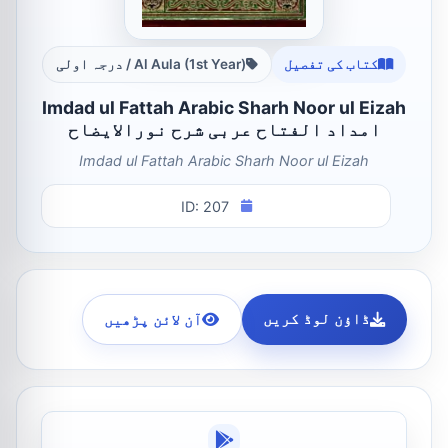
کتاب کی تفصیل
Al Aula (1st Year) / درجہ اولی
Imdad ul Fattah Arabic Sharh Noor ul Eizah
امداد الفتاح عربی شرح نورالایضاح
Imdad ul Fattah Arabic Sharh Noor ul Eizah
ID: 207
ڈاؤن لوڈ کریں
آن لائن پڑھیں