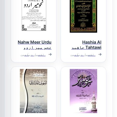
Nahw Meer Urdu
Hashia Al
Tahtawi حاشیۃ
نحو میر اردو
الطحطاوی
مرتب: مولانا
تفصیل دیکھیں
تفصیل دیکھیں
ناضر حسین بن
عثمان ہتھوڑوی