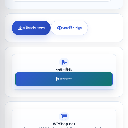
ডাউনলোড করুন
অনলাইন পড়ুন
কওমী পাঠাগার
ডাউনলোড
WPShop.net