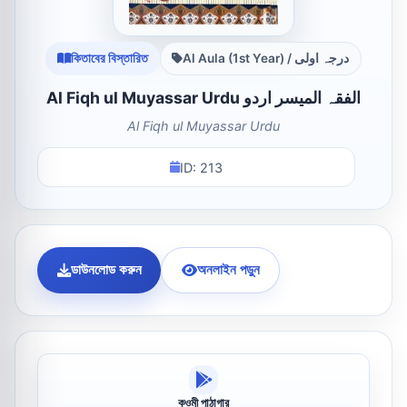
কিতাবের বিস্তারিত
Al Aula (1st Year) / درجہ اولی
Al Fiqh ul Muyassar Urdu الفقہ المیسر اردو
Al Fiqh ul Muyassar Urdu
ID: 213
ডাউনলোড করুন
অনলাইন পড়ুন
কওমী পাঠাগার