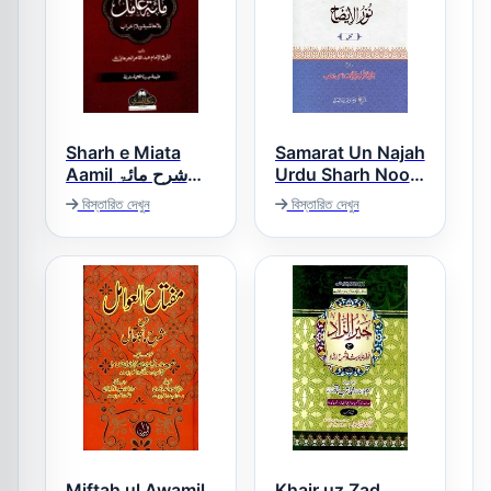
Sharh e Miata
Samarat Un Najah
Aamil شرح مائۃ
Urdu Sharh Noor
ul Eizah ثمرۃ
عامل
বিস্তারিত দেখুন
বিস্তারিত দেখুন
النجاح اردو شرح نور
الایضاح
Miftah ul Awamil
Khair uz Zad