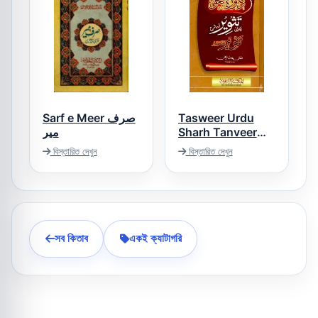
Sarf e Meer صرف
Tasweer Urdu
میر
Sharh Tanveer
تثویر اردو شرح تنویر
বিস্তারিত দেখুন
বিস্তারিত দেখুন
সব কিতাব
একই ক্যাটাগরি