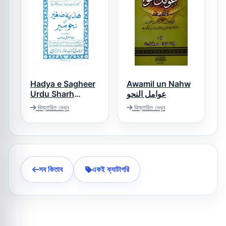
Hadya e Sagheer
Awamil un Nahw
Urdu Sharh
عوامل النحو
Nahwmeer ھدیہ
বিস্তারিত দেখুন
বিস্তারিত দেখুন
صغیر اردو شرح
نحومیر
সব কিতাব
একই ক্যাটাগরি