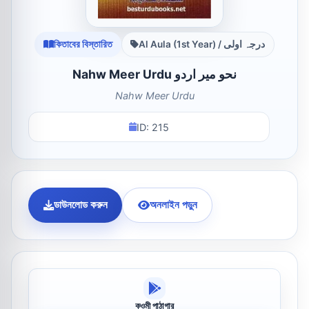
কিতাবের বিস্তারিত
Al Aula (1st Year) / درجہ اولی
Nahw Meer Urdu نحو میر اردو
Nahw Meer Urdu
ID: 215
ডাউনলোড করুন
অনলাইন পড়ুন
কওমী পাঠাগার