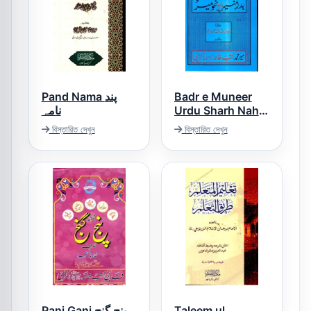
Pand Nama پند
Badr e Muneer
نامہ
Urdu Sharh Nahw
Meer بدر منیر اردو
বিস্তারিত দেখুন
বিস্তারিত দেখুন
شرح نحومیر
Panj Ganj پنج گنج
Taleem ul