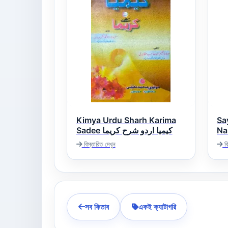
Kimya Urdu Sharh Karima
Sa
NahwMe
Sadee کیمیا اردو شرح کریما
یر
বিস্তারিত দেখুন
বি
সব কিতাব
একই ক্যাটাগরি