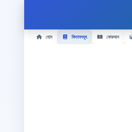
হোম
কিতাবসমূহ
কোরআন