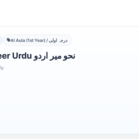
Al Aula (1st Year) / درجہ اولی
Nahw Meer Urdu نحو میر اردو
du