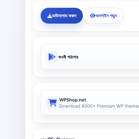
ডাউনলোড করুন
অনলাইন পড়ুন
কওমী পাঠাগার
WPShop.net
Download 8000+ Premium WP themes