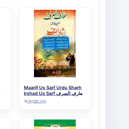
Maarif Us Sarf Urdu Sharh
Irshad Us Sarf معارف الصرف
اردو شرح ارشاد الصرف
বিস্তারিত দেখুন