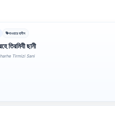
দাওরায়ে হাদীস
রহে তিরমিযী ছানী
harhe Tirmizi Sani