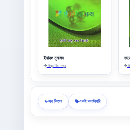
ইযাহুল মুসলিম
দরসে
বিস্তারিত দেখুন
বি
সব কিতাব
একই ক্যাটাগরি