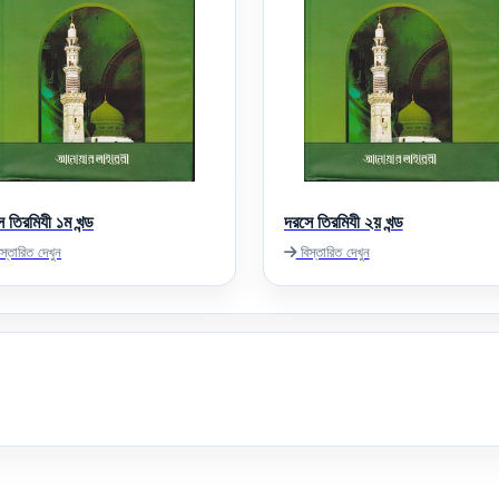
 তিরমিযী ১ম খন্ড
দরসে তিরমিযী ২য় খন্ড
স্তারিত দেখুন
বিস্তারিত দেখুন