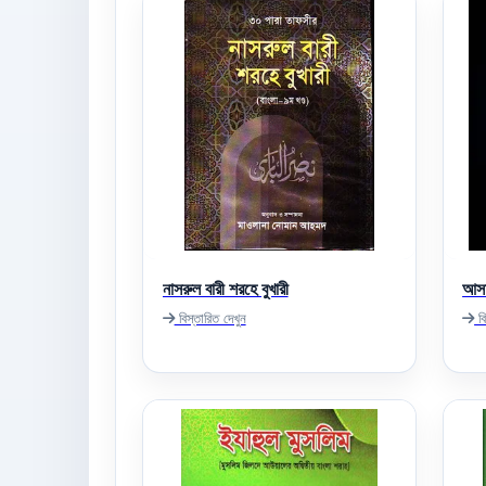
নাসরুল বারী শরহে বুখারী
আসম
বিস্তারিত দেখুন
বি