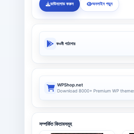
ডাউনলোড করুন
অনলাইন পড়ুন
কওমী পাঠাগার
WPShop.net
Download 8000+ Premium WP themes
সম্পর্কিত কিতাবসমূহ