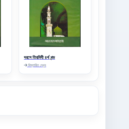
দরসে তিরমিযী ৪র্থ খন্ড
বিস্তারিত দেখুন