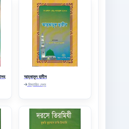
যাসহ
আহ্‌কামুল হাদীস
বিস্তারিত দেখুন