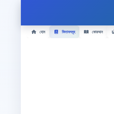
হোম
কিতাবসমূহ
কোরআন