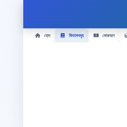
হোম
কিতাবসমূহ
কোরআন