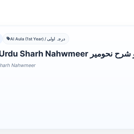
Al Aula (1st Year) / درجہ اولی
Tanveer Urdu Sharh Nahwmeer ر
Sharh Nahwmeer