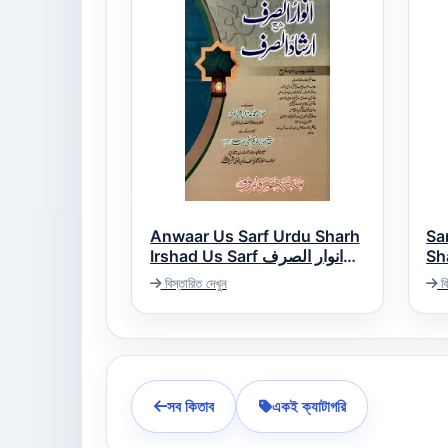
Anwaar Us Sarf Urdu Sharh
Sa
Sha
Irshad Us Sarf انوار الصرف
ضاح
اردو شرح ارشاد الصرف
বিস্তারিত দেখুন
বি
সব কিতাব
একই ক্যাটাগরি