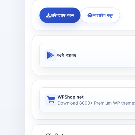
ডাউনলোড করুন
অনলাইন পড়ুন
কওমী পাঠাগার
WPShop.net
Download 8000+ Premium WP themes