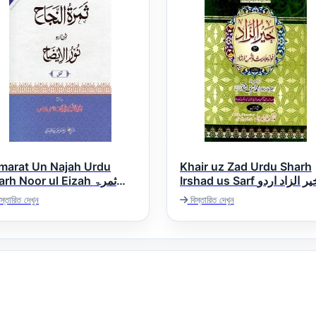
marat Un Najah Urdu
Khair uz Zad Urdu Sharh
Irshad us Sarf خیر الزاد اردو
rh Noor ul Eizah ثمرۃ
شرح ارشاد الصرف
النجاح اردو شرح نور الای
স্তারিত দেখুন
বিস্তারিত দেখুন