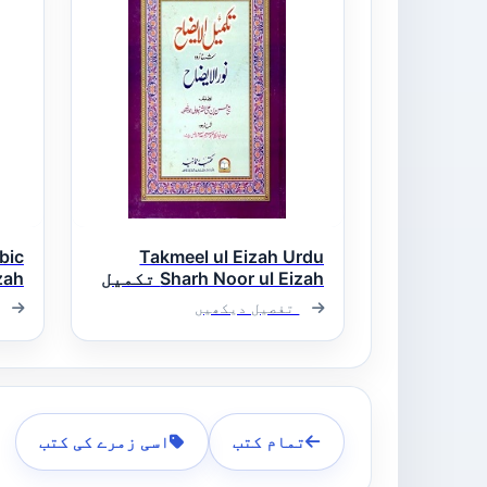
bic
Takmeel ul Eizah Urdu
Sharh Noor ul Eizah تکمیل
الایضاح اردو شرح نور
الف
تفصیل دیکھیں
الایضاح
نور
تمام کتب
اسی زمرے کی کتب