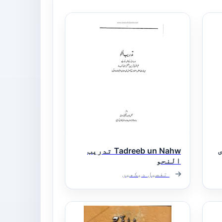
Tadreeb un Nahw تدریب
النحو
تفصیل دیکھیں