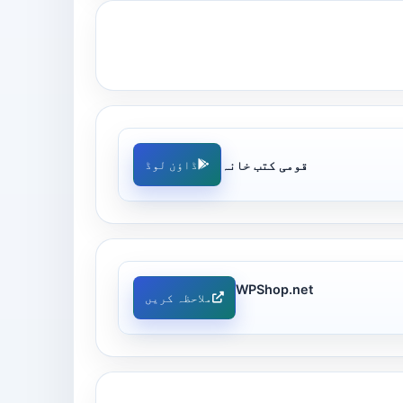
قومی کتب خانہ
ڈاؤن لوڈ
WPShop.net
ملاحظہ کریں