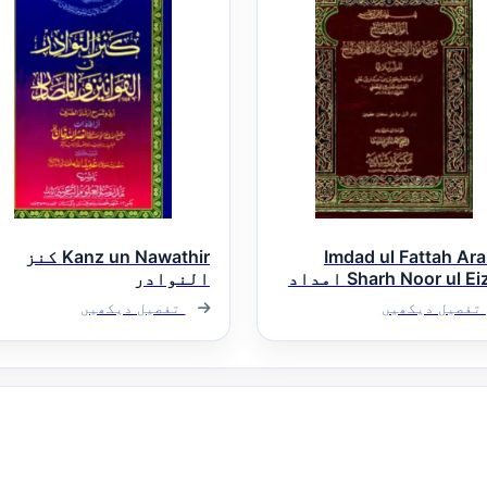
Imdad ul Fattah Ara
Kanz un Nawathir کنز
Sharh Noor ul Eizah امداد
النوادر
تاح عربی شرح
تفصیل دیکھیں
تفصیل دیکھیں
الایضاح