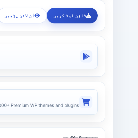
ڈاؤن لوڈ کریں
آن لائن پڑھیں
00+ Premium WP themes and plugins