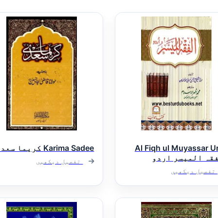
Al Fiqh ul Muyassar U
Karima Sadee کریما سعدی
قہ المیسر اردو
تفصیل دیکھیں
تفصیل دیکھیں