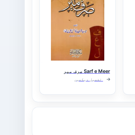
Sarf e Meer صرف میر
تفصیل دیکھیں