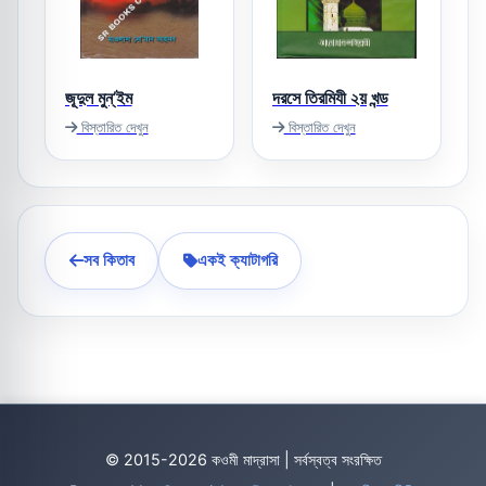
জূদুল মুন্‌’ইম
দরসে তিরমিযী ২য় খন্ড
বিস্তারিত দেখুন
বিস্তারিত দেখুন
সব কিতাব
একই ক্যাটাগরি
© 2015-2026 কওমী মাদ্রাসা | সর্বস্বত্ব সংরক্ষিত