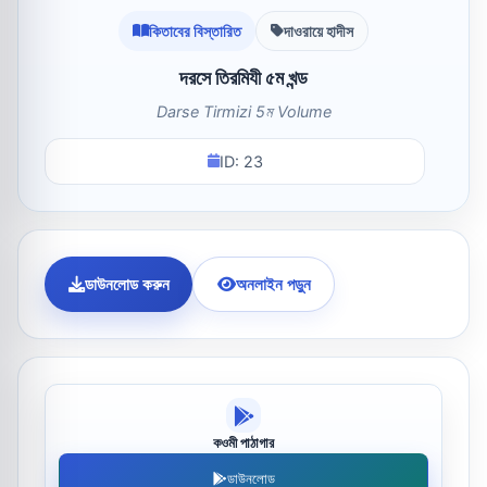
কিতাবের বিস্তারিত
দাওরায়ে হাদীস
দরসে তিরমিযী ৫ম খন্ড
Darse Tirmizi 5ম Volume
ID: 23
ডাউনলোড করুন
অনলাইন পড়ুন
কওমী পাঠাগার
ডাউনলোড