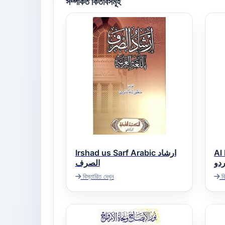
সম্পর্কিত কিতাবসমূহ
Irshad us Sarf Arabic ارشاد
Al
ردو
الصرف
বিস্তারিত দেখুন
বি