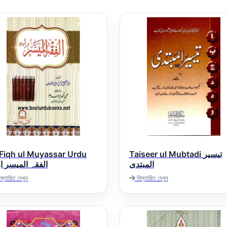
 Fiqh ul Muyassar Urdu
Taiseer ul Mubtadi تیسیر
المبتدی
الفقہ المیسر ا
স্তারিত দেখুন
বিস্তারিত দেখুন