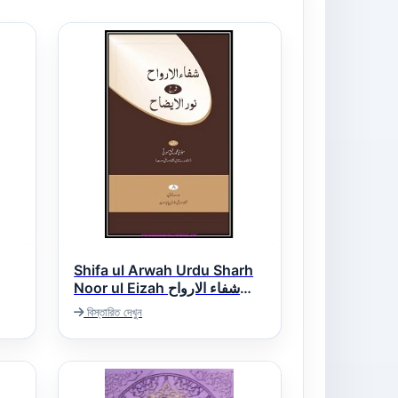
Shifa ul Arwah Urdu Sharh
Noor ul Eizah شفاء الارواح
اردو شرح نور الایضاح
বিস্তারিত দেখুন