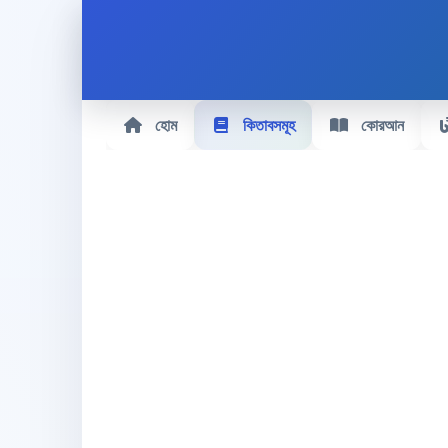
হোম
কিতাবসমূহ
কোরআন