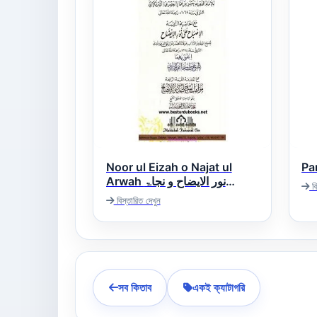
Noor ul Eizah o Najat ul
Arwah نور الایضاح و نجاۃ
বি
الارواح
বিস্তারিত দেখুন
সব কিতাব
একই ক্যাটাগরি