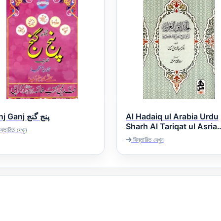
Panj Ganj پنج گنج
Al Hadaiq ul Arabia Urdu
Sharh Al Tariqat ul Asria
স্তারিত দেখুন
الحدائق العربیہ اردو ترجمہ
বিস্তারিত দেখুন
الطریقۃ العصریہ