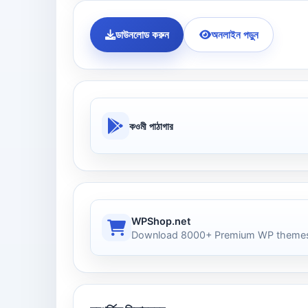
ডাউনলোড করুন
অনলাইন পড়ুন
কওমী পাঠাগার
WPShop.net
Download 8000+ Premium WP themes