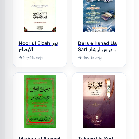
Noor ul Eizah نور
Dars e Irshad Us
Sarf درس ارشاد
الایضاح
الصرف اردو
বিস্তারিত দেখুন
বিস্তারিত দেখুন
Misbah ul Awamil
Taleem Us Sarf