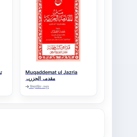
Muqaddemat ul Jazria
مقدمۃ الجزریۃ
বিস্তারিত দেখুন