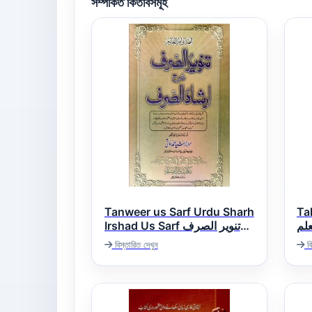
সম্পর্কিত কিতাবসমূহ
Tanweer us Sarf Urdu Sharh
Tal
علم
Irshad Us Sarf تنویر الصرف
اردو شرح ارشاد الصرف
বিস্তারিত দেখুন
বি