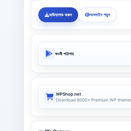
ডাউনলোড করুন
অনলাইন পড়ুন
কওমী পাঠাগার
WPShop.net
Download 8000+ Premium WP themes