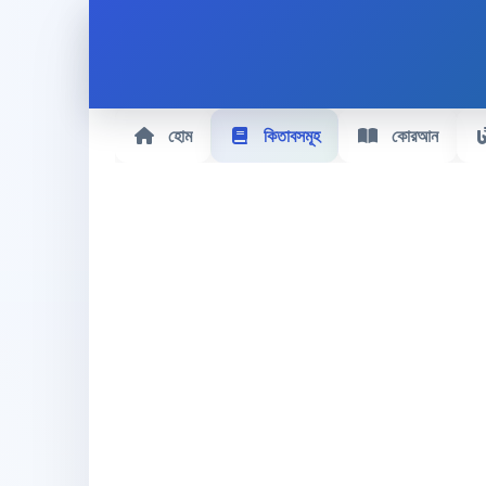
হোম
কিতাবসমূহ
কোরআন