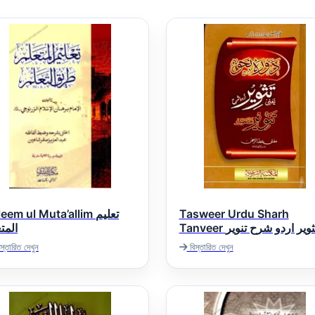
eem ul Muta’allim تعلیم
Tasweer Urdu Sharh
Tanveer ثویر اردو شرح تنویر
المت
স্তারিত দেখুন
বিস্তারিত দেখুন