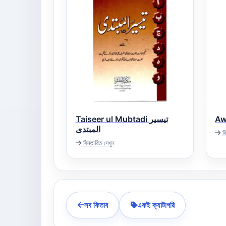
Taiseer ul Mubtadi تیسیر
المبتدی
বি
বিস্তারিত দেখুন
সব কিতাব
একই ক্যাটাগরি