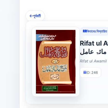
পূর্ববর্তী
কিতাবের বিস্তারিত
Rifat ul Awa
مائۃ عامل
Rifat ul Awami
ID: 246