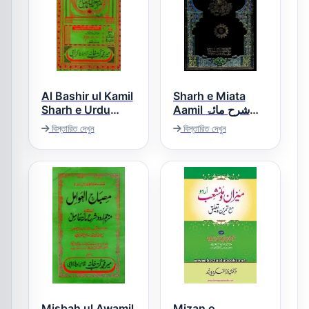
Al Bashir ul Kamil
Sharh e Miata
Sharh e Urdu
Aamil شرح مائۃ
Sharh Miata
عامل
বিস্তারিত দেখুন
বিস্তারিত দেখুন
Aamil البشیر الکامل
اردو شرح مائۃ عامل
Misbah ul Awamil
Mizan o