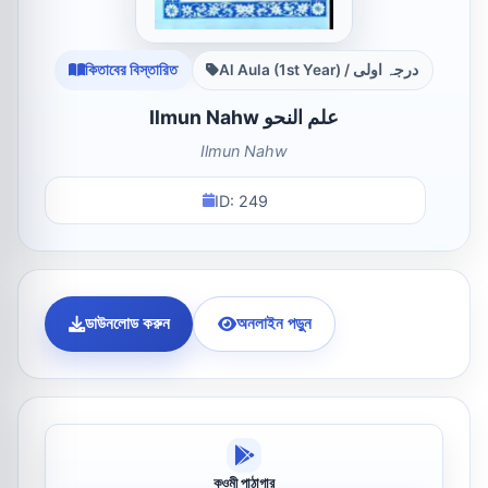
কিতাবের বিস্তারিত
Al Aula (1st Year) / درجہ اولی
Ilmun Nahw علم النحو
Ilmun Nahw
ID: 249
ডাউনলোড করুন
অনলাইন পড়ুন
কওমী পাঠাগার