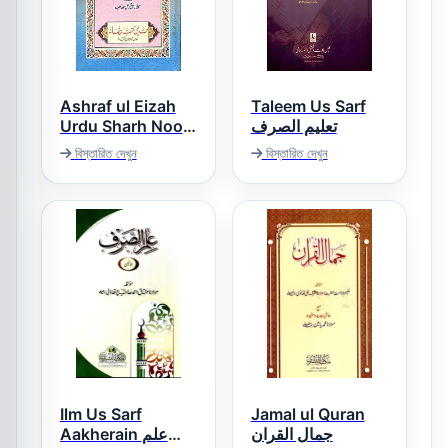
Ashraf ul Eizah
Taleem Us Sarf
Urdu Sharh Noor
تعلیم الصرف
ul Eizah اشرف
বিস্তারিত দেখুন
বিস্তারিত দেখুন
الایضاح اردو شرح نور
الایضاح
Ilm Us Sarf
Jamal ul Quran
جمال القران
Aakherain علم