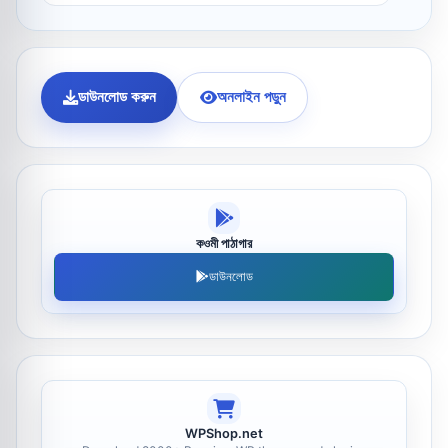
ডাউনলোড করুন
অনলাইন পড়ুন
কওমী পাঠাগার
ডাউনলোড
WPShop.net