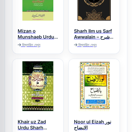
Mizan o
Sharh Ilm us Sarf
Munshaeb Urdu
Awwalain – شرح
علم الصرف اولین
میزان و منشعب
বিস্তারিত দেখুন
বিস্তারিত দেখুন
اردو
Khair uz Zad
Noor ul Eizah نور
Urdu Sharh
الایضاح