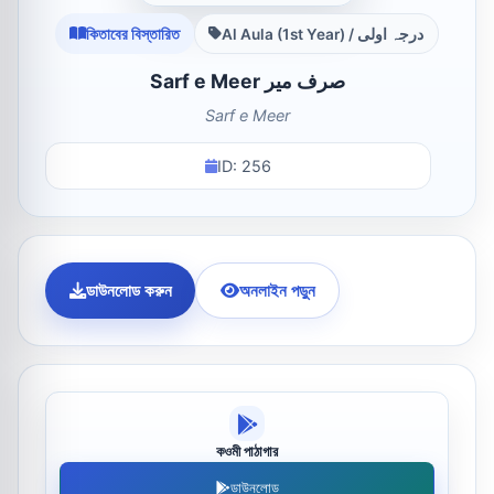
কিতাবের বিস্তারিত
Al Aula (1st Year) / درجہ اولی
Sarf e Meer صرف میر
Sarf e Meer
ID: 256
ডাউনলোড করুন
অনলাইন পড়ুন
কওমী পাঠাগার
ডাউনলোড