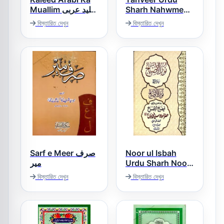
Muallim کلید عربی
Sharh Nahwmeer
تنویر اردو شرح
کامعلم
বিস্তারিত দেখুন
বিস্তারিত দেখুন
نحومیر
Sarf e Meer صرف
Noor ul Isbah
میر
Urdu Sharh Noor
ul Eizah نور الاصباح
বিস্তারিত দেখুন
বিস্তারিত দেখুন
اردو شرح نور الایضاح