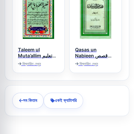
Taleem ul
Qasas un
Nabieen قصص
Muta’allim تعلیم
النبیین
المتعلم
বিস্তারিত দেখুন
বিস্তারিত দেখুন
সব কিতাব
একই ক্যাটাগরি