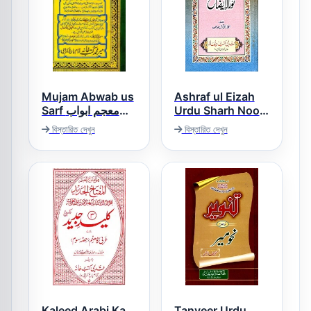
Mujam Abwab us
Ashraf ul Eizah
Sarf معجم ابواب
Urdu Sharh Noor
ul Eizah اشرف
الصرف
বিস্তারিত দেখুন
বিস্তারিত দেখুন
الایضاح اردو شرح نور
الایضاح
Kaleed Arabi Ka
Tanveer Urdu