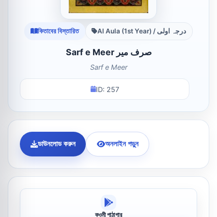
কিতাবের বিস্তারিত
Al Aula (1st Year) / درجہ اولی
Sarf e Meer صرف میر
Sarf e Meer
ID: 257
ডাউনলোড করুন
অনলাইন পড়ুন
কওমী পাঠাগার