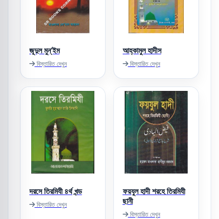
জূদুল মুন্‌’ইম
আহ্‌কামুল হাদীস
বিস্তারিত দেখুন
বিস্তারিত দেখুন
দরসে তিরমিযী ৪র্থ খন্ড
ফয়যুল হাদী শরহে তিরমিযী
ছানী
বিস্তারিত দেখুন
বিস্তারিত দেখুন