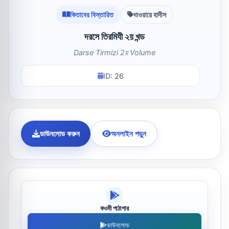
কিতাবের বিস্তারিত
দাওরায়ে হাদীস
দরসে তিরমিযী ২য় খন্ড
Darse Tirmizi 2য় Volume
ID: 26
ডাউনলোড করুন
অনলাইন পড়ুন
কওমী পাঠাগার
ডাউনলোড