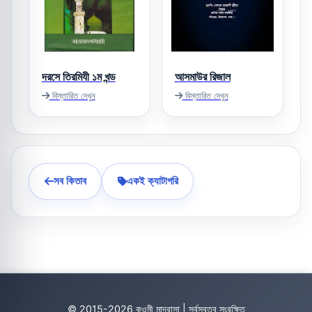
দরসে তিরমিযী ১ম খন্ড
আসমাউর রিজাল
বিস্তারিত দেখুন
বিস্তারিত দেখুন
সব কিতাব
একই ক্যাটাগরি
© 2015-2026 কওমী মাদ্রাসা | সর্বস্বত্ব সংরক্ষিত