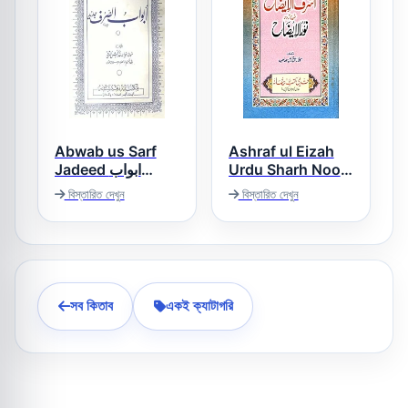
Abwab us Sarf
Ashraf ul Eizah
Jadeed ابواب
Urdu Sharh Noor
ul Eizah اشرف
الصرف جدید
বিস্তারিত দেখুন
বিস্তারিত দেখুন
الایضاح اردو شرح نور
الایضاح
সব কিতাব
একই ক্যাটাগরি