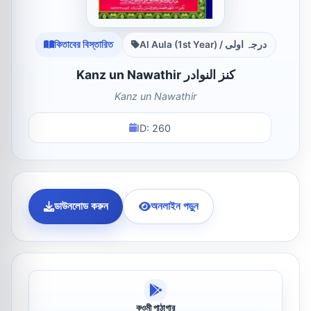
কিতাবের বিস্তারিত
Al Aula (1st Year) / درجہ اولی
Kanz un Nawathir کنز النوادر
Kanz un Nawathir
ID: 260
ডাউনলোড করুন
অনলাইন পড়ুন
কওমী পাঠাগার