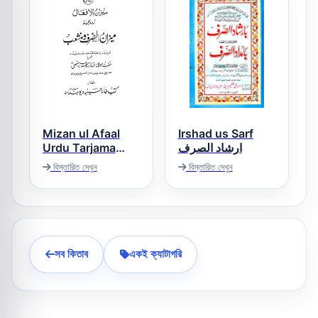
Mizan ul Afaal
Irshad us Sarf
Urdu Tarjama
ارشاد الصرف
Mizan o
বিস্তারিত দেখুন
বিস্তারিত দেখুন
Munshaeb میزان
الافعال
সব কিতাব
একই ক্যাটাগরি