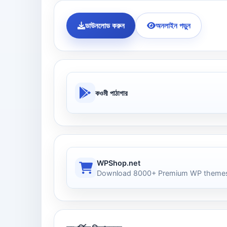
ডাউনলোড করুন
অনলাইন পড়ুন
কওমী পাঠাগার
WPShop.net
Download 8000+ Premium WP themes