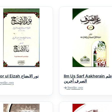
Ilm Us Sarf Aakherain علم
Noor ul Eizah نور الایضاح
الصرف آخرین
স্তারিত দেখুন
বিস্তারিত দেখুন