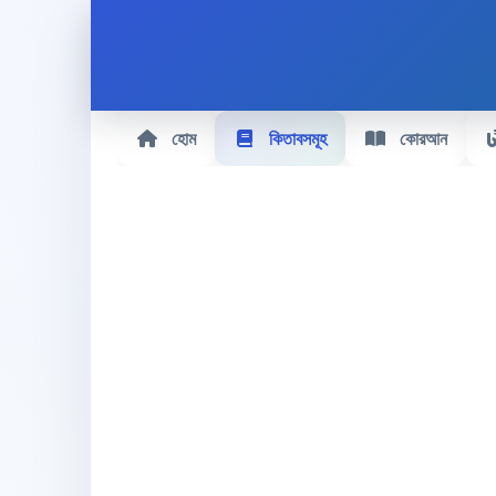
হোম
কিতাবসমূহ
কোরআন