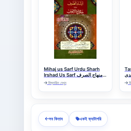
Mihaj us Sarf Urdu Sharh
Tas
تدی
Irshad Us Sarf منھاج الصرف
اردو شرح ارشاد الصرف
বিস্তারিত দেখুন
বি
সব কিতাব
একই ক্যাটাগরি