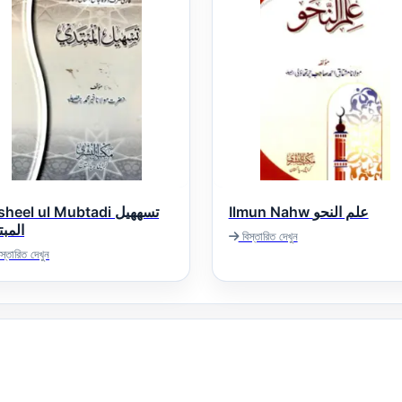
Ilmun Nahw علم النحو
heel ul Mubtadi تسھھیل
المب
বিস্তারিত দেখুন
স্তারিত দেখুন