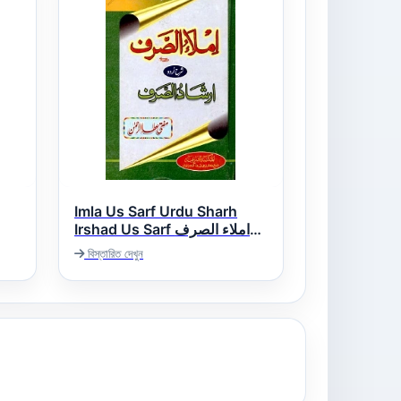
Imla Us Sarf Urdu Sharh
Irshad Us Sarf املاء الصرف
اردو شرح ارشاد الصرف
বিস্তারিত দেখুন