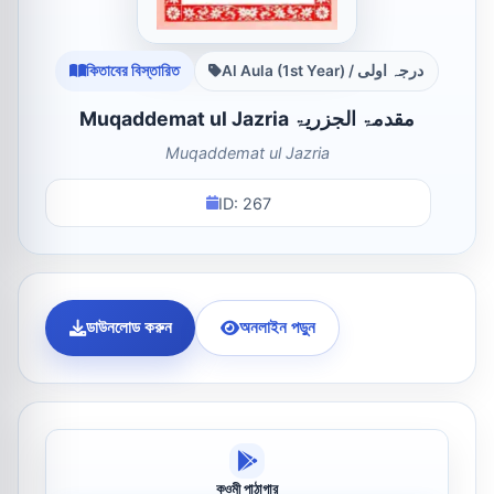
কিতাবের বিস্তারিত
Al Aula (1st Year) / درجہ اولی
Muqaddemat ul Jazria مقدمۃ الجزریۃ
Muqaddemat ul Jazria
ID: 267
ডাউনলোড করুন
অনলাইন পড়ুন
কওমী পাঠাগার