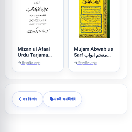
Mizan ul Afaal
Mujam Abwab us
Urdu Tarjama
Sarf معجم ابواب
Mizan o
الصرف
বিস্তারিত দেখুন
বিস্তারিত দেখুন
Munshaeb میزان
الافعال
সব কিতাব
একই ক্যাটাগরি