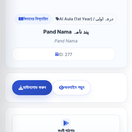
কিতাবের বিস্তারিত
Al Aula (1st Year) / درجہ اولی
Pand Nama پند نامہ
Pand Nama
ID: 277
ডাউনলোড করুন
অনলাইন পড়ুন
কওমী পাঠাগার