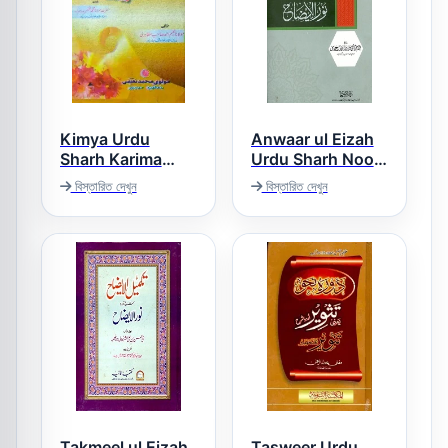
Kimya Urdu
Anwaar ul Eizah
Sharh Karima
Urdu Sharh Noor
ul Eizah انوار
Sadee کیمیا اردو
বিস্তারিত দেখুন
বিস্তারিত দেখুন
الایضاح اردو شرح نور
شرح کریما
الایضاح
Takmeel ul Eizah
Tasweer Urdu