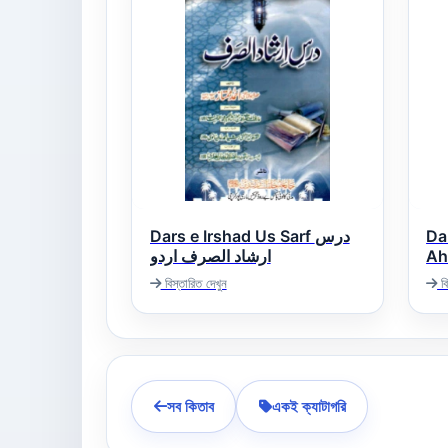
Dars e Irshad Us Sarf درس
Da
Ahm
ارشاد الصرف اردو
یر
বিস্তারিত দেখুন
বি
সব কিতাব
একই ক্যাটাগরি