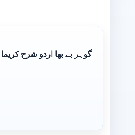
Gohar E Be Baha Urdu Sharh Karima Sadee گوہر بے بھا اردو شرح کریما