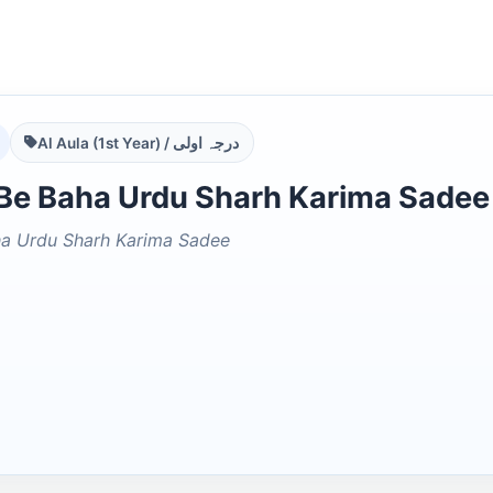
Al Aula (1st Year) / درجہ اولی
ha Urdu Sharh Karima Sadee