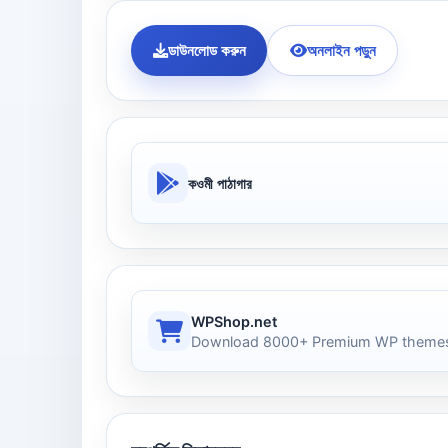
ডাউনলোড করুন
অনলাইন পড়ুন
কওমী পাঠাগার
WPShop.net
Download 8000+ Premium WP themes