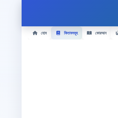
হোম
কিতাবসমূহ
কোরআন