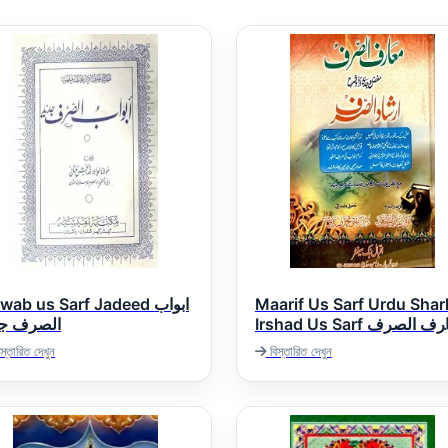
ab us Sarf Jadeed ابواب
Maarif Us Sarf Urdu Shar
Irshad Us Sarf معارف الصرف
الصرف جد
اردو شرح ارشاد الصرف
স্তারিত দেখুন
বিস্তারিত দেখুন