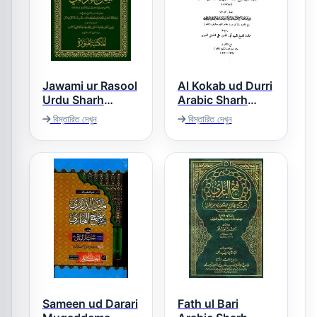
Jawami ur Rasool
Al Kokab ud Durri
Urdu Sharh
Arabic Sharh
Tirmezi الکوکب
Tirmizi – جوامع
বিস্তারিত দেখুন
বিস্তারিত দেখুন
الدری عربی شرح
الرسول اردو شرح
سنن الترمذی
ترمذی
Sameen ud Darari
Fath ul Bari