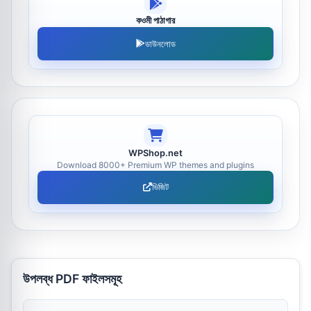
কওমী পাঠাগার
ডাউনলোড
WPShop.net
Download 8000+ Premium WP themes and plugins
ভিজিট
উপলব্ধ PDF ফাইলসমূহ