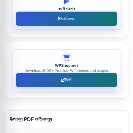
কওমী পাঠাগার
ডাউনলোড
WPShop.net
Download 8000+ Premium WP themes and plugins
ভিজিট
উপলব্ধ PDF ফাইলসমূহ