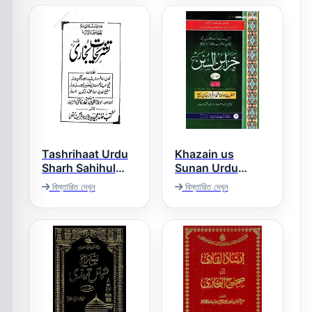
Tashrihaat Urdu
Khazain us
Sharh Sahihul
Sunan Urdu
Bukhari تشریحات
Sharh Tirmizi
বিস্তারিত দেখুন
বিস্তারিত দেখুন
خزائن السنن اردو
بخاری اردو شرح
شرح سنن ترمذی
بخاری