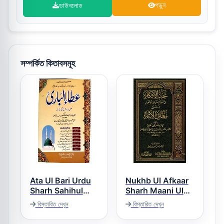
ডাউনলোড
পড়ুন
সম্পর্কিত কিতাবসমূহ
Ata Ul Bari Urdu
Nukhb Ul Afkaar
Sharh Sahihul
Sharh Maani Ul
Aasaar نخب الافکار
Bukhari عطاء
বিস্তারিত দেখুন
বিস্তারিত দেখুন
الباری اردو شرح
بخاری