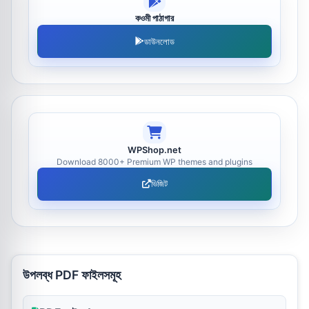
কওমী পাঠাগার
ডাউনলোড
WPShop.net
Download 8000+ Premium WP themes and plugins
ভিজিট
উপলব্ধ PDF ফাইলসমূহ