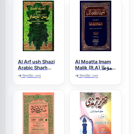
Al Arf ush Shazi
Al Moatta Imam
Arabic Sharh
Malik (R.A) المؤطا
امام مالک
Tirmezi العرف
বিস্তারিত দেখুন
বিস্তারিত দেখুন
الشذی عربی شرح
سنن الترمذی