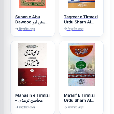
Sunan e Abu
Taqreer e Tirmezi
Dawood سنن ابو
Urdu Sharh Al
داؤد
Tirmizi Moamlaat
বিস্তারিত দেখুন
বিস্তারিত দেখুন
تقریر ترمذی حصہ
معاملات
Mahasin e Tirmizi
Ma’arif E Tirmizi
– محاسن ترمذی
Urdu Sharh Al
Tirmizi معارف
বিস্তারিত দেখুন
বিস্তারিত দেখুন
ترمذی اردو شرح