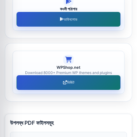
কওমী পাঠাগার
ডাউনলোড
WPShop.net
Download 8000+ Premium WP themes and plugins
ভিজিট
উপলব্ধ PDF ফাইলসমূহ