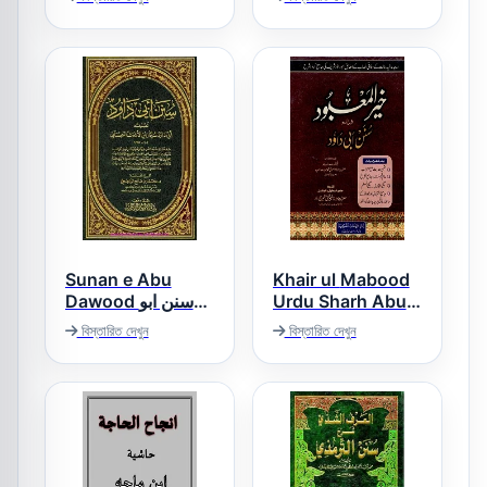
امانی الاخبار فی
المنعم اردو شرح
شرح معانی الآثار
صحیح مسلم
Sunan e Abu
Khair ul Mabood
Dawood سنن ابو
Urdu Sharh Abu
Dawood خیر
داؤد
বিস্তারিত দেখুন
বিস্তারিত দেখুন
المعبود اردو شرح ابو
داؤد