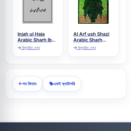
Injah ul Haja
Al Arf ush Shazi
Arabic Sharh Ibn
Arabic Sharh
Tirmezi العرف
e Maja انجاح الحاجۃ
বিস্তারিত দেখুন
বিস্তারিত দেখুন
الشذی عربی شرح
عربی حاشیہ ابن
سنن الترمذی
ماجہ
সব কিতাব
একই ক্যাটাগরি