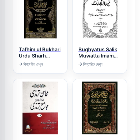
Tafhim ul Bukhari
Bughyatus Salik
Urdu Sharh
Muwatta Imam
Sahihul Bukhari
Malik Urdu بغیۃ
বিস্তারিত দেখুন
বিস্তারিত দেখুন
السالک اردو ترجمہ
تفھیم البخاری اردو
امام مالک
شرح صحیح البخاری