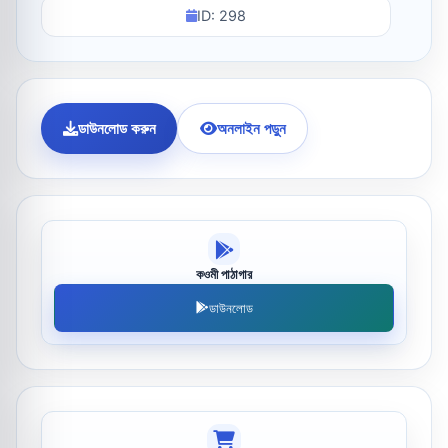
ID: 298
ডাউনলোড করুন
অনলাইন পড়ুন
কওমী পাঠাগার
ডাউনলোড