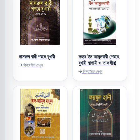
নাসরুল বারী শরহে বুখারী
সহজ ইন আমুলবারী (শরহে
বুখারী মাগাযী ও তাফসীর)
বিস্তারিত দেখুন
বিস্তারিত দেখুন