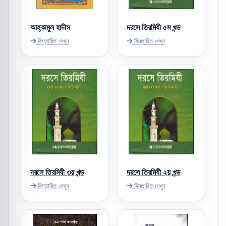
আহ্‌কামুল হাদীস
দরসে তিরমিযী ৫ম খন্ড
বিস্তারিত দেখুন
বিস্তারিত দেখুন
দরসে তিরমিযী ৩য় খন্ড
দরসে তিরমিযী ২য় খন্ড
বিস্তারিত দেখুন
বিস্তারিত দেখুন