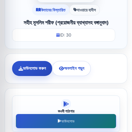
কিতাবের বিস্তারিত
দাওরায়ে হাদীস
সহীহ মুসলিম শরীফ (প্রয়োজনীয় ব্যাখ্যাসহ বঙ্গানুবাদ)
ID: 30
ডাউনলোড করুন
অনলাইন পড়ুন
কওমী পাঠাগার
ডাউনলোড