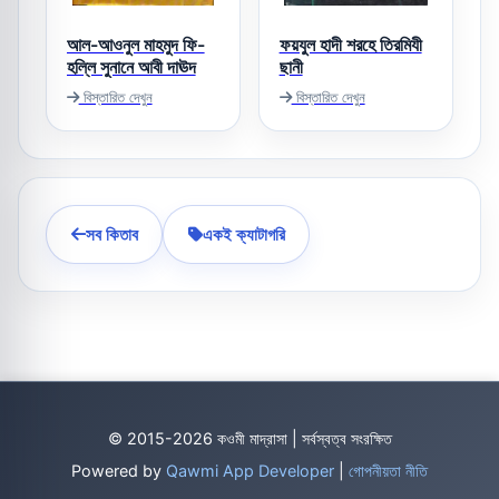
আল-আওনুল মাহমুদ ফি-
ফয়যুল হাদী শরহে তিরমিযী
হল্লি সুনানে আবী দাঊদ
ছানী
বিস্তারিত দেখুন
বিস্তারিত দেখুন
সব কিতাব
একই ক্যাটাগরি
© 2015-2026 কওমী মাদ্রাসা | সর্বস্বত্ব সংরক্ষিত
Powered by
Qawmi App Developer
|
গোপনীয়তা নীতি