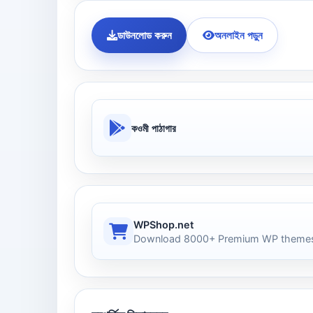
ডাউনলোড করুন
অনলাইন পড়ুন
কওমী পাঠাগার
WPShop.net
Download 8000+ Premium WP themes