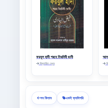
ফয়যুল হাদী শরহে তিরমিযী ছানী
আসম
বিস্তারিত দেখুন
বি
সব কিতাব
একই ক্যাটাগরি