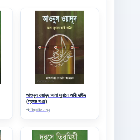
আওনুল ওয়াদূদ আলা সুনানে আবী দাঊদ
(প্রথম খণ্ড)
বিস্তারিত দেখুন