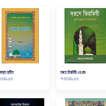
কামুল হাদীস
দরসে তিরমিযী ২য় খন্ড
স্তারিত দেখুন
বিস্তারিত দেখুন