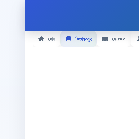
হোম
কিতাবসমূহ
কোরআন