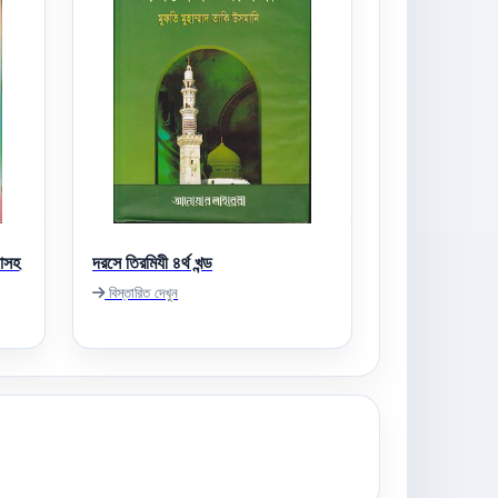
যাসহ
দরসে তিরমিযী ৪র্থ খন্ড
বিস্তারিত দেখুন